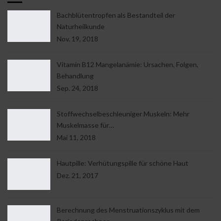
Bachblütentropfen als Bestandteil der
Naturheilkunde
Nov. 19, 2018
Vitamin B12 Mangelanämie: Ursachen, Folgen,
Behandlung
Sep. 24, 2018
Stoffwechselbeschleuniger Muskeln: Mehr
Muskelmasse für…
Mai 11, 2018
Hautpille: Verhütungspille für schöne Haut
Dez. 21, 2017
Berechnung des Menstruationszyklus mit dem