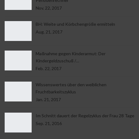
Periodenrechner
Nov. 22, 2017
BH: Weite und Körbchengröße ermitteln
Aug. 21, 2017
Maßnahme gegen Kinderarmut: Der
Kindergeldzuschuß /…
Feb. 22, 2017
Wissenswertes über den weiblichen
Fruchtbarkeitszyklus
Jan. 21, 2017
Im Schnitt dauert der Regelzyklus der Frau 28 Tage
Sep. 21, 2016