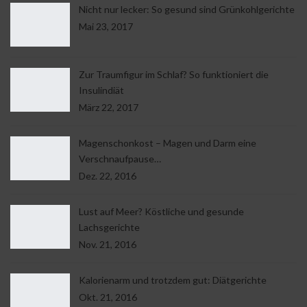
Nicht nur lecker: So gesund sind Grünkohlgerichte
Mai 23, 2017
Zur Traumfigur im Schlaf? So funktioniert die
Insulindiät
März 22, 2017
Magenschonkost – Magen und Darm eine
Verschnaufpause…
Dez. 22, 2016
Lust auf Meer? Köstliche und gesunde
Lachsgerichte
Nov. 21, 2016
Kalorienarm und trotzdem gut: Diätgerichte
Okt. 21, 2016