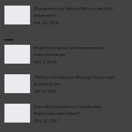
Übergewicht mit Recatol Mono in den Griff
bekommen?
Feb. 25, 2016
Lesetipps Ernährung
Mögliche Ursachen und Symptome bei
Elektrolytmangel
Okt. 9, 2018
Trinkkur mit heilender Wirkung: Fasten nach
Anleitung von…
Juli 10, 2018
Kann die Einnahme von Eiweißpulver
Nebenwirkungen haben?
Okt. 22, 2017