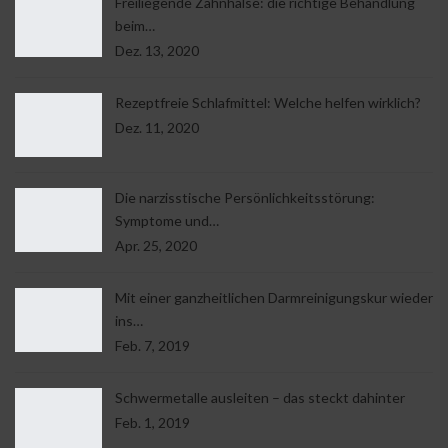
Freiliegende Zahnhälse: die richtige Behandlung
beim…
Dez. 13, 2020
Rezeptfreie Schlafmittel: Welche helfen wirklich?
Dez. 11, 2020
Die narzisstische Persönlichkeitsstörung:
Symptome und…
Apr. 25, 2020
Mit einer ganzheitlichen Darmreinigungskur wieder
ins…
Feb. 7, 2019
Schwermetalle ausleiten – das steckt dahinter
Feb. 1, 2019