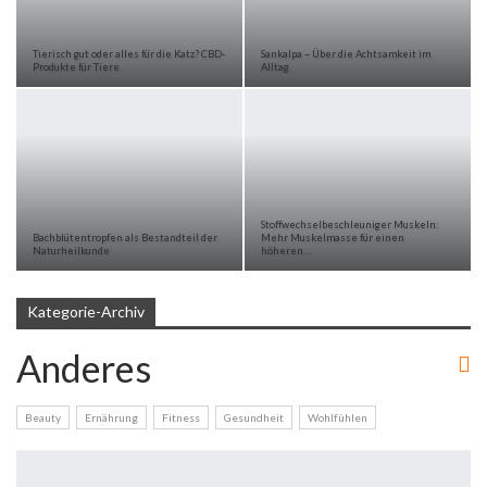
Tierisch gut oder alles für die Katz? CBD-
Sankalpa – Über die Achtsamkeit im
Produkte für Tiere
Alltag
Stoffwechselbeschleuniger Muskeln:
Bachblütentropfen als Bestandteil der
Mehr Muskelmasse für einen
Naturheilkunde
höheren…
Kategorie-Archiv
Anderes
Beauty
Ernährung
Fitness
Gesundheit
Wohlfühlen