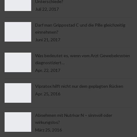
Unterschiede?
Juli 22, 2017
Darf man Grippostad C und die Pille gleichzeitig
einnehmen?
Juni 21, 2017
Was bedeutet es, wenn vom Arzt Gewebeknoten
diagnostiziert…
Apr. 22, 2017
Vipratox hilft nicht nur dem geplagten Rücken
Apr. 25, 2016
Abnehmen mit Nutrivar N – sinnvoll oder
wirkungslos?
März 25, 2016