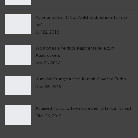
Kalorien zählen & Co: Welche Abnehmhilfen gibt
es?
Juli 22, 2016
Wo gibt es eine gute Kalorientabelle zum
Ausdrucken?
Jan. 26, 2016
Kurz-Anleitung für eine Kur mit Almased Turbo
Dez. 26, 2015
Almased Turbo: Erfolge sprechen offenbar für sich
Okt. 26, 2015
Allgemeine Lesetipps