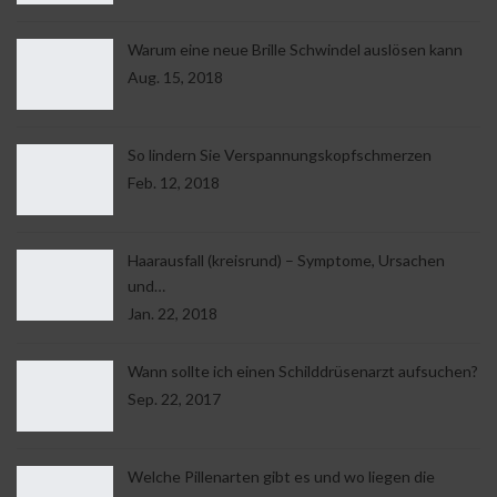
Warum eine neue Brille Schwindel auslösen kann
Aug. 15, 2018
So lindern Sie Verspannungskopfschmerzen
Feb. 12, 2018
Haarausfall (kreisrund) – Symptome, Ursachen
und…
Jan. 22, 2018
Wann sollte ich einen Schilddrüsenarzt aufsuchen?
Sep. 22, 2017
Welche Pillenarten gibt es und wo liegen die