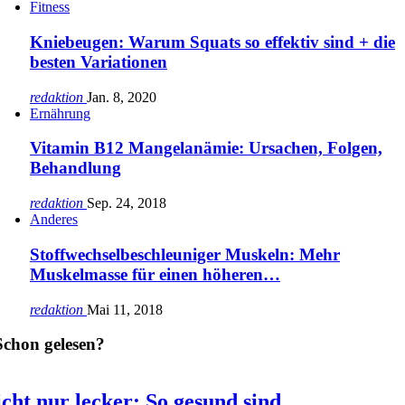
Fitness
Kniebeugen: Warum Squats so effektiv sind + die
besten Variationen
redaktion
Jan. 8, 2020
Ernährung
Vitamin B12 Mangelanämie: Ursachen, Folgen,
Behandlung
redaktion
Sep. 24, 2018
Anderes
Stoffwechselbeschleuniger Muskeln: Mehr
Muskelmasse für einen höheren…
redaktion
Mai 11, 2018
Schon gelesen?
cht nur lecker: So gesund sind