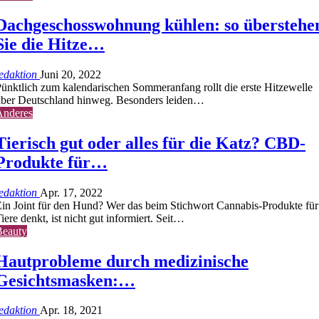
Dachgeschosswohnung kühlen: so überstehe
Sie die Hitze…
edaktion
Juni 20, 2022
ünktlich zum kalendarischen Sommeranfang rollt die erste Hitzewelle
ber Deutschland hinweg. Besonders leiden…
Anderes
Tierisch gut oder alles für die Katz? CBD-
Produkte für…
edaktion
Apr. 17, 2022
in Joint für den Hund? Wer das beim Stichwort Cannabis-Produkte für
iere denkt, ist nicht gut informiert. Seit…
Beauty
Hautprobleme durch medizinische
Gesichtsmasken:…
edaktion
Apr. 18, 2021