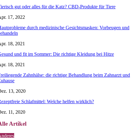
ierisch gut oder alles für die Katz? CBD-Produkte für Tiere
pr. 17, 2022
autprobleme durch medizinische Gesichtsmasken: Vorbeugen und
behandeln
pr. 18, 2021
esund und fit im Sommer: Die richtige Kleidung bei Hitze
pr. 18, 2021
reiliegende Zahnhälse: die richtige Behandlung beim Zahnarzt und
Zuhause
ez. 13, 2020
ezeptfreie Schlafmittel: Welche helfen wirklich?
ez. 11, 2020
Alle Artikel
Anderes