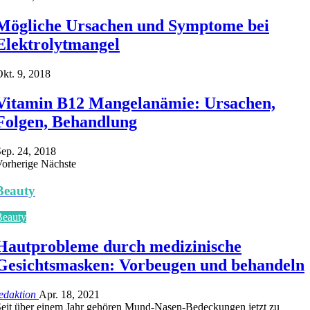
Mögliche Ursachen und Symptome bei
Elektrolytmangel
kt. 9, 2018
Vitamin B12 Mangelanämie: Ursachen,
Folgen, Behandlung
ep. 24, 2018
Vorherige
Nächste
Beauty
Beauty
Hautprobleme durch medizinische
Gesichtsmasken: Vorbeugen und behandeln
edaktion
Apr. 18, 2021
eit über einem Jahr gehören Mund-Nasen-Bedeckungen jetzt zu