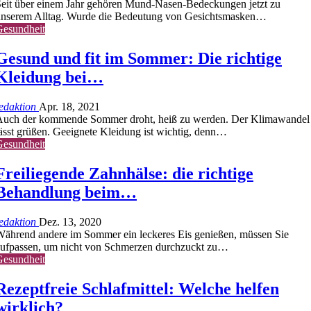
eit über einem Jahr gehören Mund-Nasen-Bedeckungen jetzt zu
unserem Alltag. Wurde die Bedeutung von Gesichtsmasken…
Gesundheit
Gesund und fit im Sommer: Die richtige
Kleidung bei…
edaktion
Apr. 18, 2021
Auch der kommende Sommer droht, heiß zu werden. Der Klimawandel
ässt grüßen. Geeignete Kleidung ist wichtig, denn…
Gesundheit
Freiliegende Zahnhälse: die richtige
Behandlung beim…
edaktion
Dez. 13, 2020
ährend andere im Sommer ein leckeres Eis genießen, müssen Sie
ufpassen, um nicht von Schmerzen durchzuckt zu…
Gesundheit
Rezeptfreie Schlafmittel: Welche helfen
wirklich?