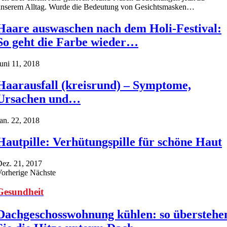
unserem Alltag. Wurde die Bedeutung von Gesichtsmasken…
Haare auswaschen nach dem Holi-Festival:
So geht die Farbe wieder…
uni 11, 2018
Haarausfall (kreisrund) – Symptome,
Ursachen und…
an. 22, 2018
Hautpille: Verhütungspille für schöne Haut
ez. 21, 2017
Vorherige
Nächste
Gesundheit
Dachgeschosswohnung kühlen: so überstehe