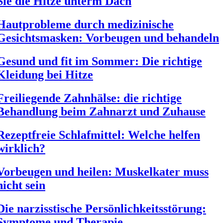
Sie die Hitze unterm Dach
Hautprobleme durch medizinische
Gesichtsmasken: Vorbeugen und behandeln
Gesund und fit im Sommer: Die richtige
Kleidung bei Hitze
Freiliegende Zahnhälse: die richtige
Behandlung beim Zahnarzt und Zuhause
Rezeptfreie Schlafmittel: Welche helfen
wirklich?
Vorbeugen und heilen: Muskelkater muss
nicht sein
Die narzisstische Persönlichkeitsstörung:
Symptome und Therapie