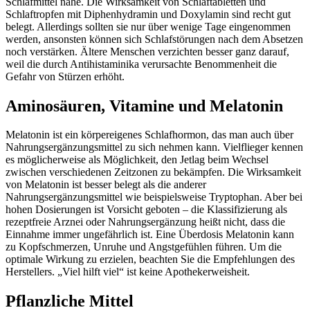
Schlafmittel nahe. Die Wirksamkeit von Schlaftabletten und
Schlaftropfen mit Diphenhydramin und Doxylamin sind recht gut
belegt. Allerdings sollten sie nur über wenige Tage eingenommen
werden, ansonsten können sich Schlafstörungen nach dem Absetzen
noch verstärken. Ältere Menschen verzichten besser ganz darauf,
weil die durch Antihistaminika verursachte Benommenheit die
Gefahr von Stürzen erhöht.
Aminosäuren, Vitamine und Melatonin
Melatonin ist ein körpereigenes Schlafhormon, das man auch über
Nahrungsergänzungsmittel zu sich nehmen kann. Vielflieger kennen
es möglicherweise als Möglichkeit, den Jetlag beim Wechsel
zwischen verschiedenen Zeitzonen zu bekämpfen. Die Wirksamkeit
von Melatonin ist besser belegt als die anderer
Nahrungsergänzungsmittel wie beispielsweise Tryptophan. Aber bei
hohen Dosierungen ist Vorsicht geboten – die Klassifizierung als
rezeptfreie Arznei oder Nahrungsergänzung heißt nicht, dass die
Einnahme immer ungefährlich ist. Eine Überdosis Melatonin kann
zu Kopfschmerzen, Unruhe und Angstgefühlen führen. Um die
optimale Wirkung zu erzielen, beachten Sie die Empfehlungen des
Herstellers. „Viel hilft viel“ ist keine Apothekerweisheit.
Pflanzliche Mittel